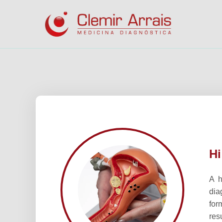
Histeross
Hi
A h
dia
for
res