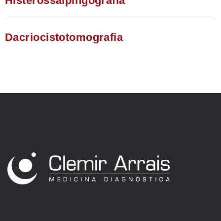
Histerossalpingografia​
Dacriocistotomografia​